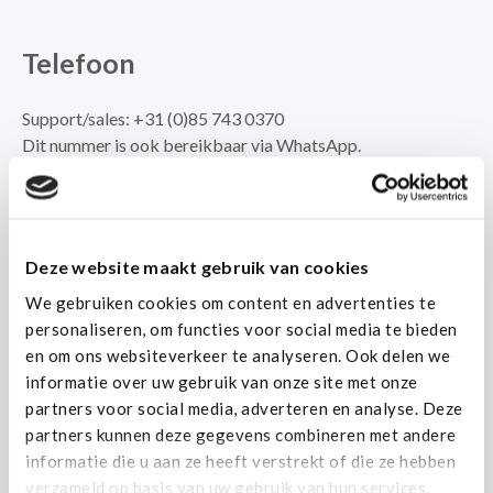
Telefoon
Support/sales:
+31 (0)85 743 0370
Dit nummer is ook bereikbaar via
WhatsApp
.
24/7
: +31 (0)85 743 0371
Alleen voor prioriteit 1 noodgevallen.
Deze website maakt gebruik van cookies
Adres
We gebruiken cookies om content en advertenties te
personaliseren, om functies voor social media te bieden
en om ons websiteverkeer te analyseren. Ook delen we
Spaarpot Oost 6B
informatie over uw gebruik van onze site met onze
5667 KT Geldrop
partners voor social media, adverteren en analyse. Deze
Nederland
partners kunnen deze gegevens combineren met andere
informatie die u aan ze heeft verstrekt of die ze hebben
KVK:
73887765
verzameld op basis van uw gebruik van hun services.