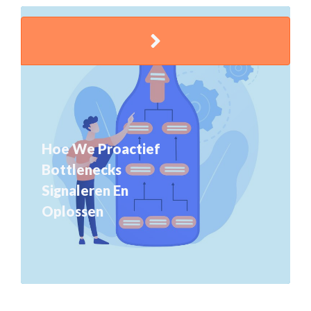
Hoe We Proactief
Bottlenecks
Signaleren En
Oplossen