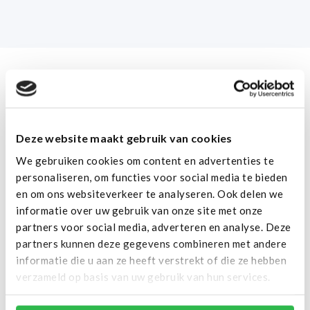
Wat maakt Cloudbear
Deze website maakt gebruik van cookies
uniek?
We gebruiken cookies om content en advertenties te
personaliseren, om functies voor social media te bieden
en om ons websiteverkeer te analyseren. Ook delen we
informatie over uw gebruik van onze site met onze
Keuze uit een 24/7 SLA of kantoor
partners voor social media, adverteren en analyse. Deze
SLA
partners kunnen deze gegevens combineren met andere
informatie die u aan ze heeft verstrekt of die ze hebben
verzameld op basis van uw gebruik van hun services.
24/7 of op werkdagen tussen 9:00 tot 17:00, we
bieden monitoring en ondersteuning via ons