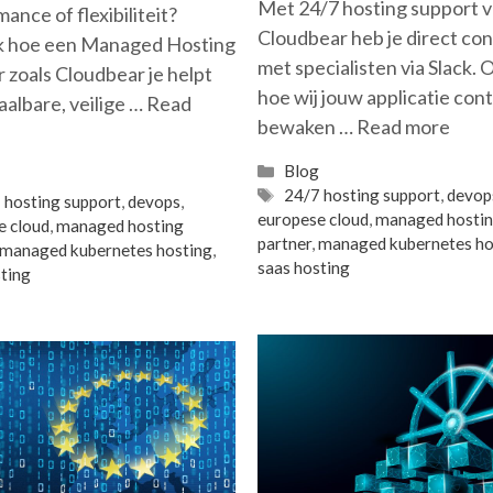
Met 24/7 hosting support 
ance of flexibiliteit?
Cloudbear heb je direct co
 hoe een Managed Hosting
met specialisten via Slack.
 zoals Cloudbear je helpt
hoe wij jouw applicatie con
albare, veilige …
Read
bewaken …
Read more
Categories
Blog
gories
g
Tags
24/7 hosting support
,
devop
s
 hosting support
,
devops
,
europese cloud
,
managed hosti
e cloud
,
managed hosting
partner
,
managed kubernetes ho
managed kubernetes hosting
,
saas hosting
ting