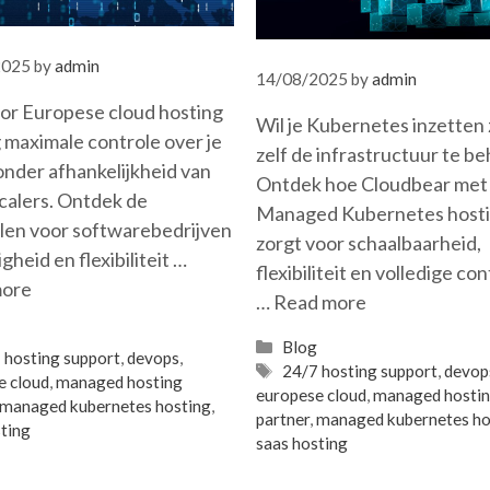
2025
by
admin
14/08/2025
by
admin
oor Europese cloud hosting
Wil je Kubernetes inzetten
g maximale controle over je
zelf de infrastructuur te b
onder afhankelijkheid van
Ontdek hoe Cloudbear met
calers. Ontdek de
Managed Kubernetes host
len voor softwarebedrijven
zorgt voor schaalbaarheid,
igheid en flexibiliteit …
flexibiliteit en volledige con
more
…
Read more
gories
g
Categories
Blog
s
 hosting support
,
devops
,
Tags
24/7 hosting support
,
devop
e cloud
,
managed hosting
europese cloud
,
managed hosti
managed kubernetes hosting
,
partner
,
managed kubernetes ho
ting
saas hosting