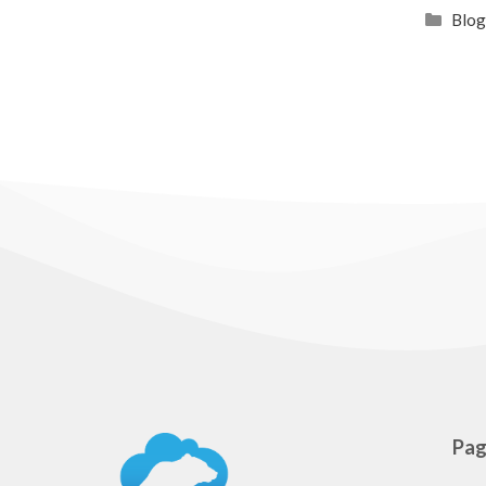
Cate
Blo
Pag