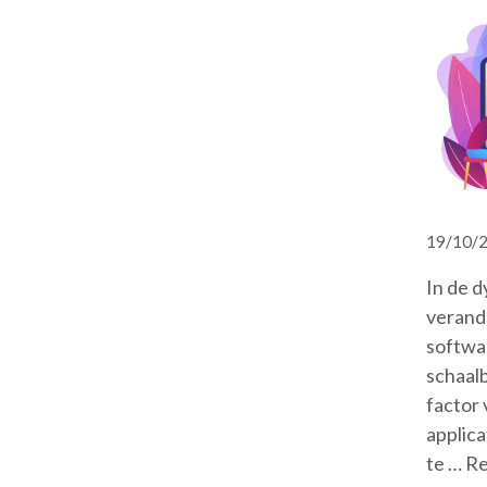
19/10/
In de 
verand
softwa
schaalb
factor 
applic
te …
Re