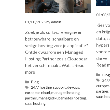
01/08/
01/08/2025
by
admin
Kies v
en krij
Zoek je als software engineer
data, z
betrouwbare, schaalbare en
hypers
veilige hosting voor je applicatie?
voorde
Ontdek waarom een Managed
die veil
Hosting Partner zoals Cloudbear
Read 
het verschil maakt. Wat …
Read
more
Cate
Blo
Tag
24/7
Categories
Blog
europes
Tags
24/7 hosting support
,
devops
,
partner
,
europese cloud
,
managed hosting
saas hos
partner
,
managed kubernetes hosting
,
saas hosting