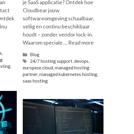
van
je SaaS applicatie? Ontdek hoe
ntact
Cloudbear jouw
 Ontdek
softwareomgeving schaalbaar,
tinu
veilig en continu beschikbaar
houdt – zonder vendor lock-in.
Waarom speciale …
Read more
s
,
Categories
Blog
ng
Tags
24/7 hosting support
,
devops
,
sting
,
europese cloud
,
managed hosting
partner
,
managed kubernetes hosting
,
saas hosting