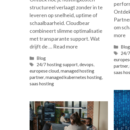
perform
structureel verlaagt zonder in te
Ontdek
leveren op snelheid, uptime of
Partner
schaalbaarheid. Cloudbear
om scha
combineert slimme optimalisatie
more
met transparante support. Wat
drijft de …
Read more
Cate
Blo
Tag
24/7
Categories
Blog
europes
Tags
24/7 hosting support
,
devops
,
partner
,
europese cloud
,
managed hosting
saas hos
partner
,
managed kubernetes hosting
,
saas hosting