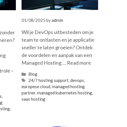
01/08/2025
by
admin
Wil je DevOps uitbesteden om je
 zonder
team te ontlasten en je applicatie
eheren?
sneller te laten groeien? Ontdek
de voordelen en aanpak van een
ing
Managed Hosting …
Read more
trole –
Categories
Blog
Tags
24/7 hosting support
,
devops
,
europese cloud
,
managed hosting
partner
,
managed kubernetes hosting
,
s
,
saas hosting
ng
sting
,