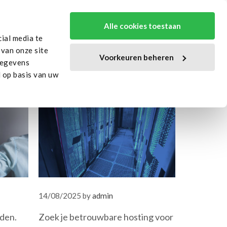
ources
Over Ons
Contact
Alle cookies toestaan
ial media te
 van onze site
Voorkeuren beheren
gegevens
 op basis van uw
14/08/2025
by
admin
jden.
Zoek je betrouwbare hosting voor