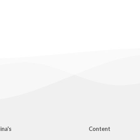
gories
g
ina's
Content