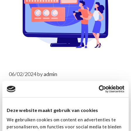
06/02/2024
by
admin
In de wereld van app-ontwikkeling draait alles om
het creëren van geweldige gebruikerservaringen,
maar het bouwen van een succesvolle app is geen
Deze website maakt gebruik van cookies
eenvoudige taak. Je …
Read more
We gebruiken cookies om content en advertenties te
Categories
Monitoring
personaliseren, om functies voor social media te bieden