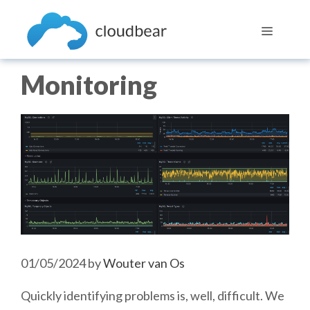
Skip
to
Menu
content
Monitoring
01/05/2024
by
Wouter van Os
Quickly identifying problems is, well, difficult. We