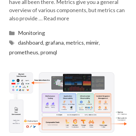
have all been there. Metrics give you a general
overview of various components, but metrics can
also provide …
Read more
Categories
Monitoring
Tags
dashboard
,
grafana
,
metrics
,
mimir
,
prometheus
,
promql