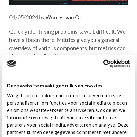
01/05/2024
by
Wouter van Os
Quickly identifying problems is, well, difficult. We
have all been there. Metrics give you a general
overview of various components, but metrics can
also provide …
Read more
Categories
Monitoring
Tags
dashboard
,
grafana
,
metrics
,
mimir
,
Deze website maakt gebruik van cookies
prometheus
,
promql
We gebruiken cookies om content en advertenties te
personaliseren, om functies voor social media te bieden
en om ons websiteverkeer te analyseren. Ook delen we
informatie over uw gebruik van onze site met onze
partners voor social media, adverteren en analyse. Deze
partners kunnen deze gegevens combineren met andere