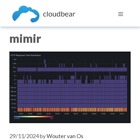
Skip
to
Menu
content
mimir
29/11/2024
by
Wouter van Os